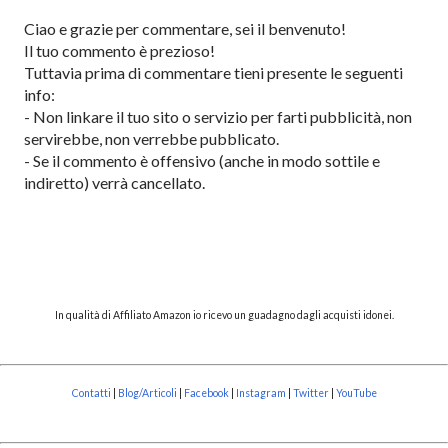
P
Ciao e grazie per commentare, sei il benvenuto!
o
Il tuo commento è prezioso!
s
Tuttavia prima di commentare tieni presente le seguenti
t
info:
a
- Non linkare il tuo sito o servizio per farti pubblicità, non
u
servirebbe, non verrebbe pubblicato.
n
- Se il commento è offensivo (anche in modo sottile e
c
indiretto) verrà cancellato.
o
m
m
e
n
t
In qualità di Affiliato Amazon io ricevo un guadagno dagli acquisti idonei.
o
Contatti
|
Blog/Articoli
|
Facebook
|
Instagram
|
Twitter
|
YouTube