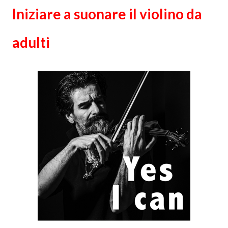
Iniziare a suonare il violino da
adulti