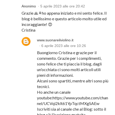
Anonimo
5 aprile 2023 alle ore 20:42
Grazie 🙏⚘ho appena iniziato e mi sento felice. Il
blog è bellissimo e questo articolo molto utile ed
incoraggiante! 😍
Cristina
www.suonareilviolino.it
6 aprile 2023 alle ore 10:26
Buongiorno Cristina e grazie per il
commento. Grazie per i complimenti,
sono felice che ti piaccia il blog, dagli
un'occhiata ci sono molti articoli utili
pieni di informazioni.
Alcuni sono spartiti, mentre altri sono più
tecnici.
Ho anche un canale
youtube:https://www.youtube.com/chan
nel/UCVqi2klt61YpTqctMXgSAEw
Iscriviti sia al canale che al Blog: sotto il
blog c'è l'iscrizione gratuita.