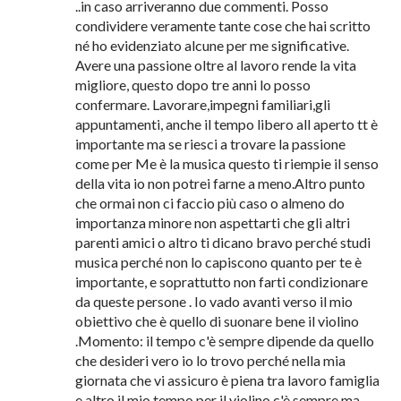
..in caso arriveranno due commenti. Posso
condividere veramente tante cose che hai scritto
né ho evidenziato alcune per me significative.
Avere una passione oltre al lavoro rende la vita
migliore, questo dopo tre anni lo posso
confermare. Lavorare,impegni familiari,gli
appuntamenti, anche il tempo libero all aperto tt è
importante ma se riesci a trovare la passione
come per Me è la musica questo ti riempie il senso
della vita io non potrei farne a meno.Altro punto
che ormai non ci faccio più caso o almeno do
importanza minore non aspettarti che gli altri
parenti amici o altro ti dicano bravo perché studi
musica perché non lo capiscono quanto per te è
importante, e soprattutto non farti condizionare
da queste persone . Io vado avanti verso il mio
obiettivo che è quello di suonare bene il violino
.Momento: il tempo c'è sempre dipende da quello
che desideri vero io lo trovo perché nella mia
giornata che vi assicuro è piena tra lavoro famiglia
e altro il mio tempo per il violino c'è sempre ma