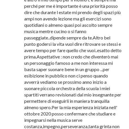
perché per me è importante è una priorità posso
dire che durante l estate mi prendo degli spazi più
ampi non avendo lezione ma gli esercizi sono
quotidiani o almeno quasi poi ascolto sempre
musica mentre cucino o si fanno
passeggiate..dipende sempre da te.Altro bel
punto godersi la vita vuol dire ritrovare se stessi e
avere tempo per fare quello che vuoi..esatto detto
prima.Aspettative : non credo che diventerò mai
un personaggio famoso a me non interessa mi
basta saper suonare bene in un gruppo ...per
esibizione in pubblico non ci penso quando
avverrà vediamo se prossimo anno inizio a
suonare piccola orchestra della scuola i miei
spartiti verrano revisionati dal mio insegnante per
permettere di eseguirli in maniera tranquilla
almeno spero.Per la mia esperienza iniziata nell'
ottobre 2020 posso confermare che studiare e
impegnarsi nella musica serve
costanza,impegno,perseveranza,tanta grinta non