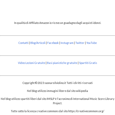
m
m
e
n
t
In qualità di Affiliato Amazon io ricevo un guadagno dagli acquisti idonei.
o
Contatti
|
Blog/Articoli
|
Facebook
|
Instagram
|
Twitter
|
YouTube
Video Lezioni Gratuite
|
Basi pianistiche gratuite
|
Spartiti Gratis
Copyright © 2023 suonareilviolino.it Tutti i diritti riservati
Nel blog utilizzo immagini libere dal sito wikipedia
Nel blog utilizzo spartiti liberi dal sito IMSLP è l'acronimo di International Music Score Library
Project.
Tutte sotto la licenza creative commons dal sito https://creativecommons.org/