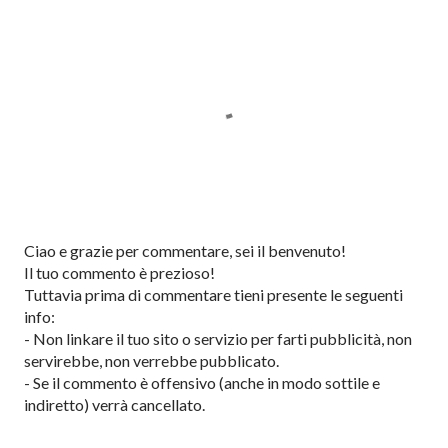
P
Ciao e grazie per commentare, sei il benvenuto!
o
Il tuo commento è prezioso!
s
Tuttavia prima di commentare tieni presente le seguenti
t
info:
a
- Non linkare il tuo sito o servizio per farti pubblicità, non
u
servirebbe, non verrebbe pubblicato.
n
- Se il commento è offensivo (anche in modo sottile e
c
indiretto) verrà cancellato.
o